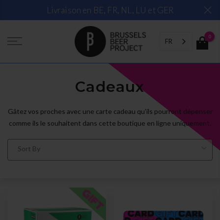
Skip
Livraison en BE, FR, NL, LU et GER
to
content
0
FR
Cadeaux
Gâtez vos proches avec une carte cadeau qu'ils pourront dépenser
comme ils le souhaitent dans cette boutique en ligne uniquement.
Sort By