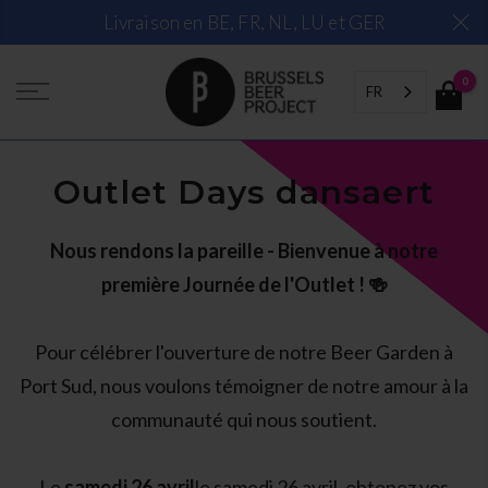
Skip
Livraison en BE, FR, NL, LU et GER
to
content
0
FR
Outlet Days dansaert
Nous rendons la pareille - Bienvenue à notre
première Journée de l'Outlet ! 🍻
Pour célébrer l'ouverture de notre Beer Garden à
Port Sud, nous voulons témoigner de notre amour à la
communauté qui nous soutient.
Le
samedi 26 avril
le samedi 26 avril, obtenez vos