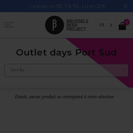
Skip
Livraison en BE, FR, NL, LU et GER
to
content
0
FR
Outlet days Port Sud
Sort By
Désolé, aucun produit ne correspond à votre sélection