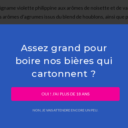
 igname violette philippine aux arômes de noisette et de van
arômes d’agrumes issus du blend de houblons, ainsi que par
sent, laissant les houblons et les saveurs exotiques plein
Assez grand pour
boire nos bières qui
cartonnent ?
OUI ! J'AI PLUS DE 18 ANS
t d’avoine, malt dextrine
NON, JE VAIS ATTENDRE ENCORE UN PEU.