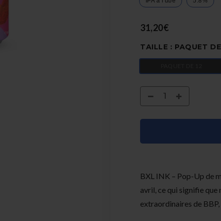
IPA à l'ube
5.8%
31,20€
TAILLE :
PAQUET DE
PAQUET DE 12
BXL INK – Pop-Up de mar
avril, ce qui signifie qu
extraordinaires de BBP, à