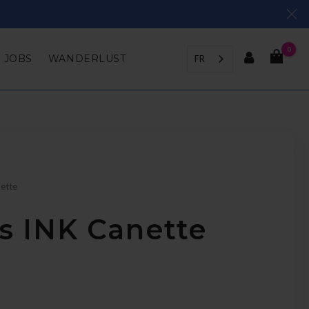
0
JOBS
WANDERLUST
FR
nette
s INK Canette