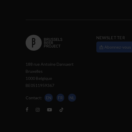
NEWSLETTER
📩 Abonnez-vous
188 rue Antoine Dansaert
Bruxelles
1000 Belgique
BE0511959367
Contact:
EN
FR
NL