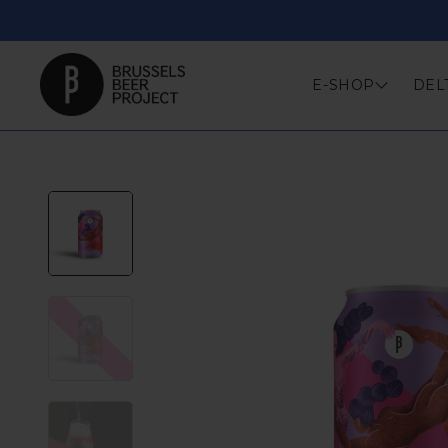
Skip
to
content
E-SHOP
DEL