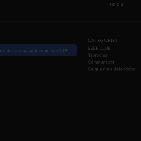
relais
CATEGORIES
BEER CLUB
→
 et obtenez un code promo de 10%
Taprooms
Communauté
Ce que nous défendons