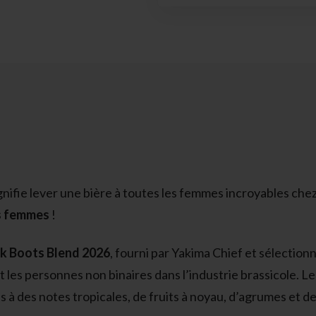
ignifie lever une bière à toutes les femmes incroyables che
es femmes
!
nk Boots Blend 2026
, fourni par Yakima Chief et sélection
et les personnes non binaires dans l’industrie brassicole
à des notes tropicales, de fruits à noyau, d’agrumes et de