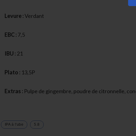
Levure :
Verdant
EBC :
7,5
IBU :
21
Plato :
13,5P
Extras :
Pulpe de gingembre, poudre de citronnelle, conc
IPA à l'ube
5.8