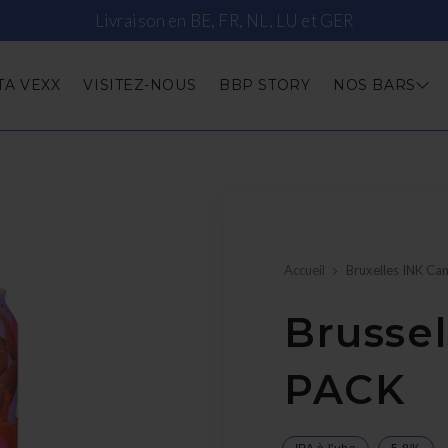
Livraison en BE, FR, NL, LU et GER
TA VEXX
VISITEZ-NOUS
BBP STORY
NOS BARS
Accueil
Bruxelles INK Ca
Brussel
PACK