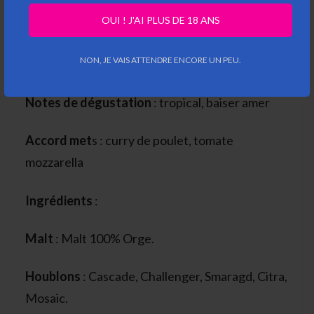
juste ce qu’il faut de caractère pour rester
OUI ! J'AI PLUS DE 18 ANS
savoureuse et fun, sans en faire trop.
NON, JE VAIS ATTENDRE ENCORE UN PEU.
Cheers!
Notes de dégustation
: tropical, baiser amer
Accord met
s : curry de poulet, tomate
mozzarella
Ingrédients
:
Malt
: Malt 100% Orge.
Houblons
: Cascade, Challenger, Smaragd, Citra,
Mosaic.