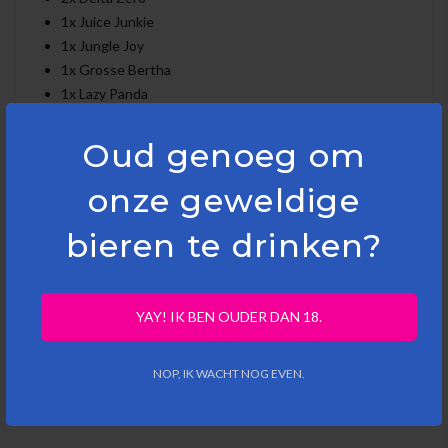
1x Juice Junkie
1x Jungle Joy
1x Grosse Bertha
1x Lazy Panda
1x Pico Bello
1x Babylone
Oud genoeg om
onze geweldige
bieren te drinken?
YAY! IK BEN OUDER DAN 18.
NOP, IK WACHT NOG EVEN.