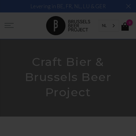
Ga
Levering in BE, FR, NL, LU & GER
naar
de
0
inhoud
NL
Craft Bier &
Brussels Beer
Project