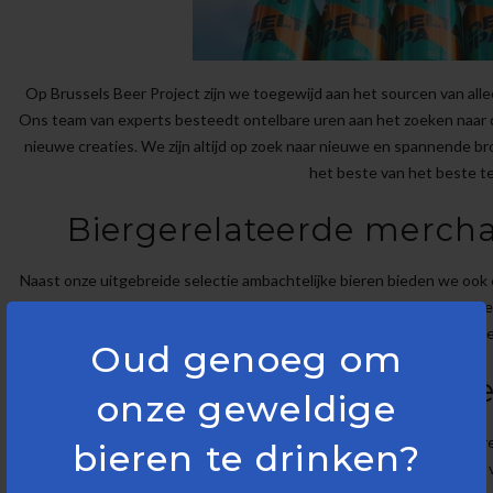
Op Brussels Beer Project zijn we toegewijd aan het sourcen van alle
Ons team van experts besteedt ontelbare uren aan het zoeken naar de
nieuwe creaties. We zijn altijd op zoek naar nieuwe en spannende b
het beste van het beste t
Biergerelateerde mercha
Naast onze uitgebreide selectie ambachtelijke bieren bieden we ook
accessoires, zoals glazen, onderzetters en kleding. Of je nu je eig
cadeau voor een bierliefhebber,
Oud genoeg om
Bier als cultur
onze geweldige
Wij geloven dat bier meer is dan alleen een drank; het is een cultu
bieren te drinken?
informeren over de rijke geschiedenis en de culturele betekenis v