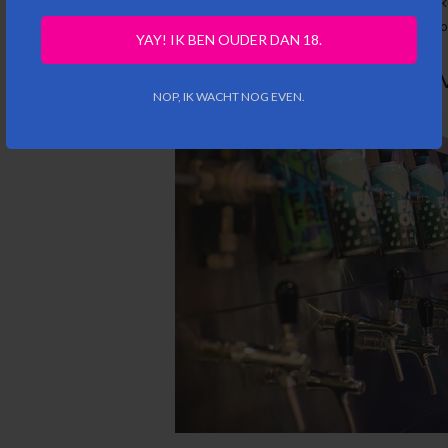
gemeenschapsevenementen en festivals, we zijn toegewijd aan het 
verspreiden van onze liefde vo
YAY! IK BEN OUDER DAN 18.
Bezoek ons
NOP, IK WACHT NOG EVEN.