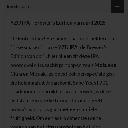
Beschrijving
YZU IPA – Brewer’s Edition van april 2026
De lente is hier! En samen daarmee, heldere en
frisse smaken in onze
YZU IPA
; de Brewer’s
Edition van april. Niet alleen zit deze IPA
boordevol citrusachtige hoppen zoals
Motueka,
Citra en Mosaic,
ze bevat ook een speciale gist
die helemaal uit Japan komt,
Sake Yeast 701!
Traditioneel gebruikt in sakebrouwen, is deze
giststam een sterke fermentator en geeft
aroma’s van kauwgom met een subtiele
fruitigheid. Om een extra dimensie toe te
voegen aan het citrusprofiel van het bier,