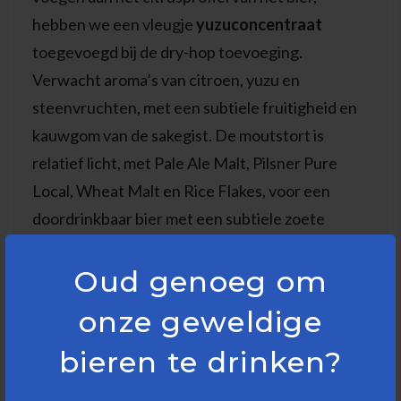
hebben we een vleugje
yuzuconcentraat
toegevoegd bij de dry-hop toevoeging.
Verwacht aroma’s van citroen, yuzu en
steenvruchten, met een subtiele fruitigheid en
kauwgom van de sakegist. De moutstort is
relatief licht, met Pale Ale Malt, Pilsner Pure
Local, Wheat Malt en Rice Flakes, voor een
doordrinkbaar bier met een subtiele zoete
achtergrond. Mis onze
YZU IPA
niet! Drink vers
Oud genoeg om
Citrus, tropisch, den.
onze geweldige
Stijl
: Sake Yuzu IPA
bieren te drinken?
ABV
: 6%