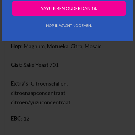
YAY! IK BEN OUDER DAN 18.
Mout
: Pale Ale Malt, Pilsner Pure Local, Wheat
NOP, IK WACHT NOG EVEN.
Malt, Rice Flakes
Hop
: Magnum, Motueka, Citra, Mosaic
Gist
: Sake Yeast 701
Extra’s
: Citroenschillen,
citroensapconcentraat,
citroen/yuzuconcentraat
EBC
: 12