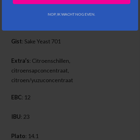
Malt, Rice Flakes
NOP, IK WACHT NOG EVEN.
Hop
: Magnum, Motueka, Citra, Mosaic
Gist
: Sake Yeast 701
Extra’s
: Citroenschillen,
citroensapconcentraat,
citroen/yuzuconcentraat
EBC
: 12
IBU
: 23
Plato
: 14.1