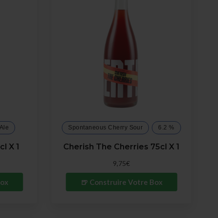
Ale
Spontaneous Cherry Sour
6.2 %
l X 1
Cherish The Cherries 75cl X 1
9,75€
Box
🍺 Construire Votre Box