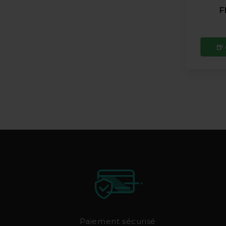
F
🍺
Paiement sécurisé