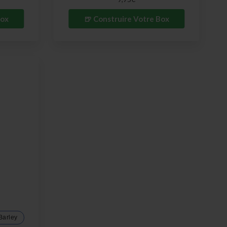
Box
🍺 Construire Votre Box
Barley