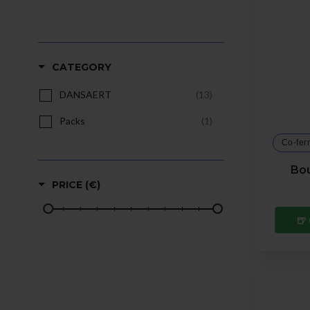
CATEGORY
DANSAERT
(13)
Packs
(1)
Co-fer
Bou
PRICE (€)
🍺