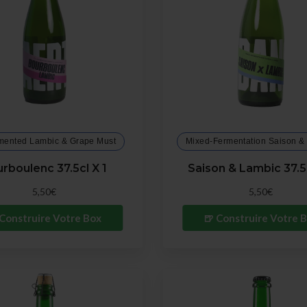
mented Lambic & Grape Must
Mixed-Fermentation Saison &
rboulenc 37.5cl X 1
Saison & Lambic 37.5c
7.6 %
6.4 %
5,50€
5,50€
 Construire Votre Box
🍺 Construire Votre 