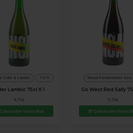
n Cider & Lambic
7.0 %
Mixed-Fermentation Sour 
der Lambic 75cl X 1
Go West Red Sally 75c
9,75€
9,75€
 Construire Votre Box
🍺 Construire Votre 