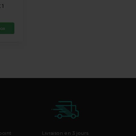
 1
Box
point
Livraison en 3 jours