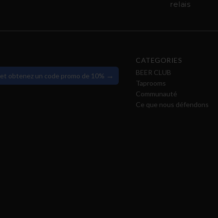
relais
CATEGORIES
BEER CLUB
→
 et obtenez un code promo de 10%
Taprooms
Communauté
Ce que nous défendons