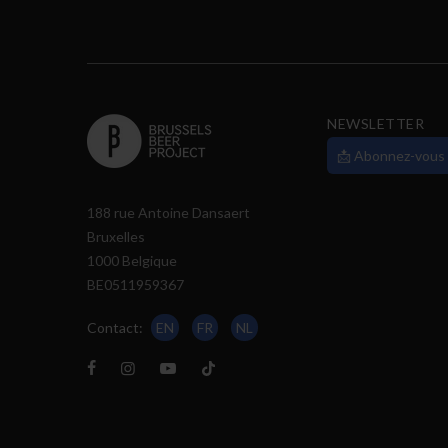
NEWSLETTER
📩 Abonnez-vous
188 rue Antoine Dansaert
Bruxelles
1000 Belgique
BE0511959367
Contact:
EN
FR
NL