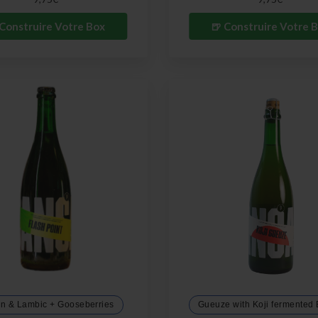
 Construire Votre Box
🍺 Construire Votre 
n & Lambic + Gooseberries
Gueuze with Koji fermented 