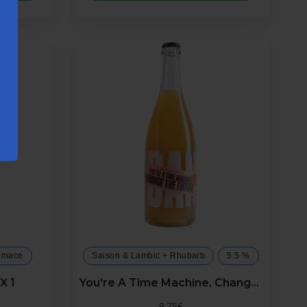
Pomace
Saison & Lambic + Rhubarb
5.5 %
X 1
You're A Time Machine, Change The Future 75cl X 1
9,75€