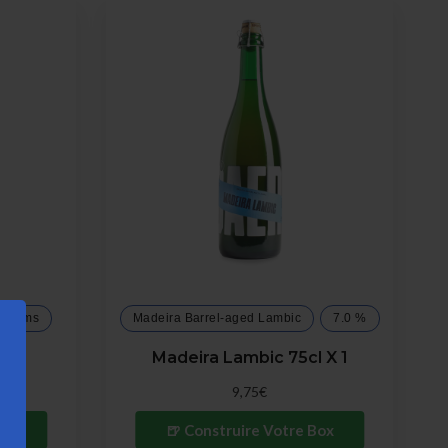
+ Plums
Madeira Barrel-aged Lambic
7.0 %
 1
Madeira Lambic 75cl X 1
9,75€
Box
🍺 Construire Votre Box