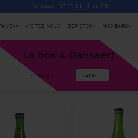
Livraison en BE, FR, NL, LU et GER
TA VEXX
VISITEZ-NOUS
BBP STORY
NOS BARS
La box 4 Dansaert
Sort By
14
Products