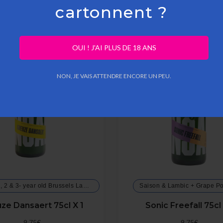
cartonnent ?
OUI ! J'AI PLUS DE 18 ANS
NON, JE VAIS ATTENDRE ENCORE UN PEU.
Blend of 1, 2 & 3- year old Brussels Lambic
Saison & Lambic + Grape 
ze Dansaert 75cl X 1
Sonic Freefall 75cl 
7.0 %
7.3 %
9,75€
9,75€