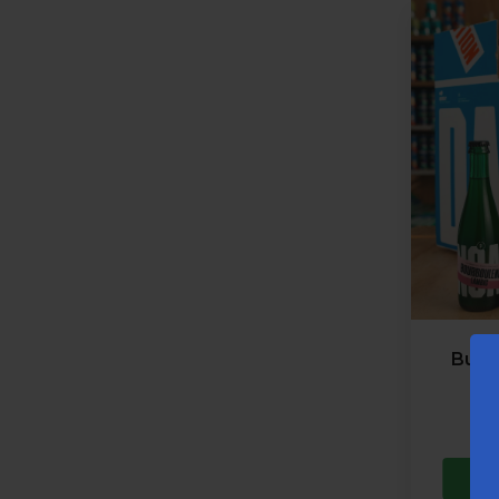
Build
🍺