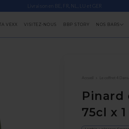
Livraison en BE, FR, NL, LU et GER
TA VEXX
VISITEZ-NOUS
BBP STORY
NOS BARS
Accueil
Le coffret 4 Dans
Pinard 
75cl x 1