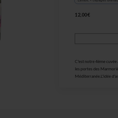
Lambic + cépages Grenac
12,00€
C'est notre 4ème cuvée a
les portes des Marmoriè
Méditerranée.L'idée d'as