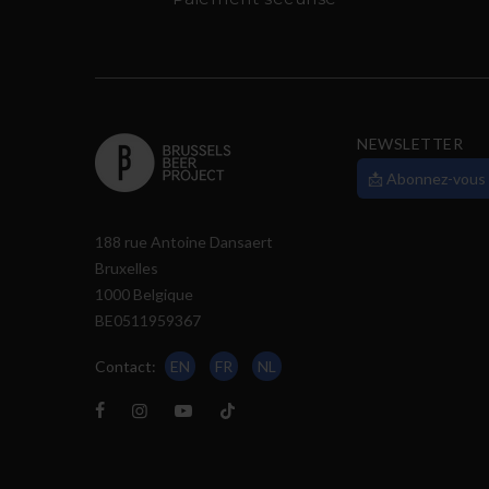
NEWSLETTER
📩 Abonnez-vous
188 rue Antoine Dansaert
Bruxelles
1000 Belgique
BE0511959367
Contact:
EN
FR
NL