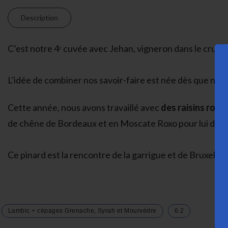
Description
C’est notre 4ᵉ cuvée avec Jehan, vigneron dans le cru L
L’idée de combiner nos savoir-faire est née dès que no
Cette année, nous avons travaillé avec
des raisins roug
de chêne de Bordeaux et en Moscate Roxo pour lui donn
Ce pinard est la rencontre de la garrigue et de Bruxelle
Lambic + cépages Grenache, Syrah et Mourvèdre
6.2