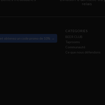
relais
CATEGORIES
BEER CLUB
→
 et obtenez un code promo de 10%
Taprooms
Communauté
Ce que nous défendons