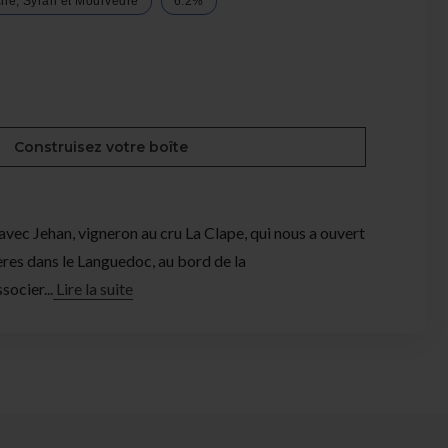
he, Syrah et Mourvèdre
6.2%
Construisez votre boîte
vec Jehan, vigneron au cru La Clape, qui nous a ouvert
res dans le Languedoc, au bord de la
socier...
Lire la suite