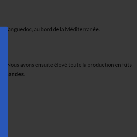
 le Languedoc, au bord de la Méditerranée.
ne
. Nous avons ensuite élevé toute la production en fûts
t
amandes
.