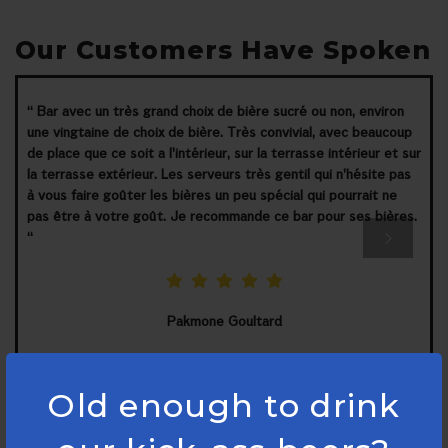
Our Customers Have Spoken
“ Bar avec un très grand choix de bière sucré ou non, environ
une vingtaine de choix de bière. Très convivial, avec beaucoup
de place que ce soit a l'intérieur, sur la terrasse intérieur et sur
la terrasse extérieur. Les serveurs très gentil qui n'hésite pas
à vous faire goûter les bières un peu spécial qui pourrait ne
pas être à votre goût. Je recommande ce bar pour ses bières.
“
Pakmone Goultard
Old enough to drink
follow us