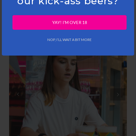
our kick-ass beers?
YAY! I’M OVER 18
NOP, I’LL WAIT A BIT MORE