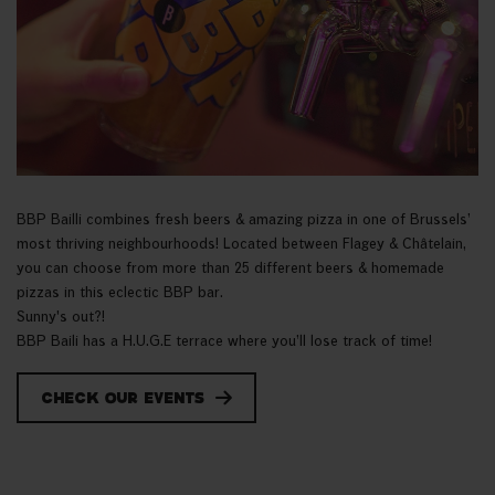
BBP Bailli combines fresh beers & amazing pizza in one of Brussels’
most thriving neighbourhoods! Located between Flagey & Châtelain,
you can choose from more than 25 different beers & homemade
pizzas in this eclectic BBP bar.
Sunny's out?!
BBP Baili has a H.U.G.E terrace where you’ll lose track of time!
check our events